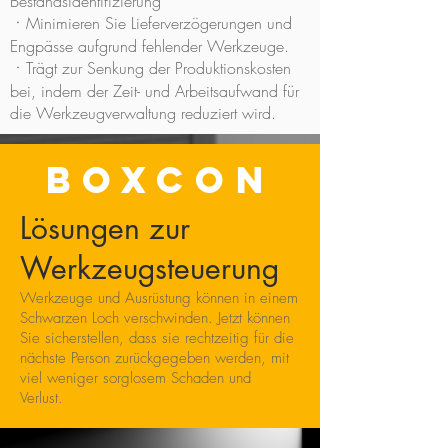
Bestandsidentifizierung
ㆍMinimieren Sie Lieferverzögerungen und
Engpässe aufgrund fehlender Werkzeuge.
ㆍTrägt zur Senkung der Produktionskosten
bei, indem der Zeit- und Arbeitsaufwand für
die Werkzeugverwaltung reduziert wird.
BOXCON
Lösungen zur
Werkzeugsteuerung
Werkzeuge und Ausrüstung können in einem
Schwarzen Loch verschwinden. Jetzt können
Sie sicherstellen, dass sie rechtzeitig für die
nächste Person zurückgegeben werden, mit
viel weniger sorglosem Schaden und
Verlust.